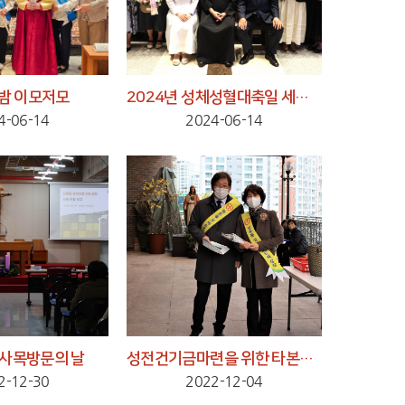
밤 이모저모
2024년 성체성혈대축일 세례반 세례식
4-06-14
2024-06-14
 사목방문의 날
성전건기금마련을 위한 타본당 모금미사
2-12-30
2022-12-04