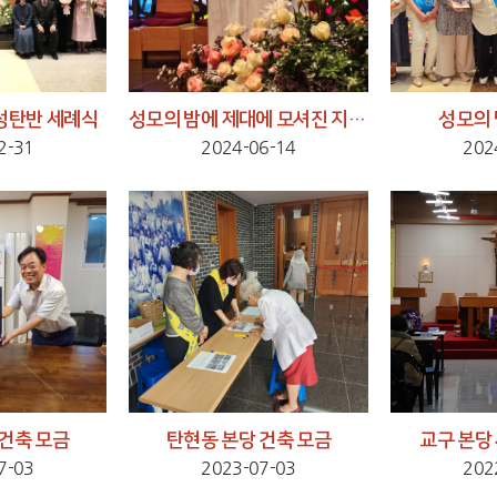
 성탄반 세례식
성모의 밤에 제대에 모셔진 지혜의 성모님 상
성모의 
2-31
2024-06-14
202
 건축 모금
탄현동 본당 건축 모금
교구 본당
7-03
2023-07-03
202