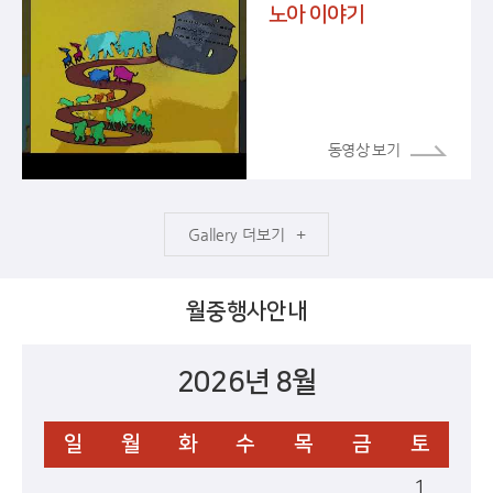
노아 이야기
더보기
월중행사안내
2026년 8월
일
월
화
수
목
금
토
1