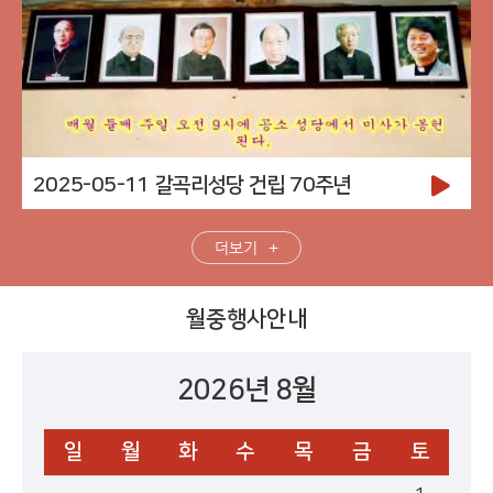
2025-05-11 갈곡리성당 건립 70주년
더보기
월중행사안내
2026년 8월
일
월
화
수
목
금
토