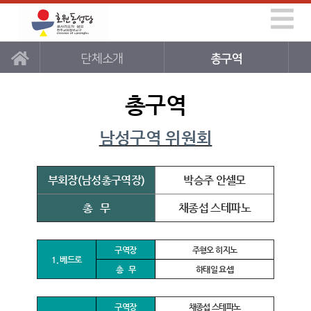
단체소개
총구역
총구역
남성구역 위원회
부회장(남성총구역장)
박승주 안셀모
총 무
채종섭 스테파노
구역장
주형오 히지노
1. 베드로
총 무
하태일 요셉
구역장
채종섭 스테파노