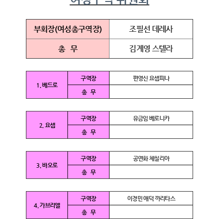
부회장(여성총구역장)
조필선 데레사
총 무
김계영 스텔라
구역장
편영신 요셉피나
1. 베드로
총 무
구역장
유금임 베로니카
2. 요셉
총 무
구역장
공연화 체칠리아
3. 바오로
총 무
구역장
이경민 애덕 까리타스
4. 가브리엘
총 무