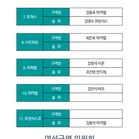
구역장
김동호 미카엘
7. 토마스
총 무
김영수 프란치스
구역장
최은호 미카엘
8. 사도요한
총 무
구역장
김영국 시몬
9. 라파엘
총 무
조진영 안드레
구역장
김인식 비오
10. 미카엘
총 무
구역장
11. 프란치스코
총 무
김용석 미카엘
여성구역 위원회