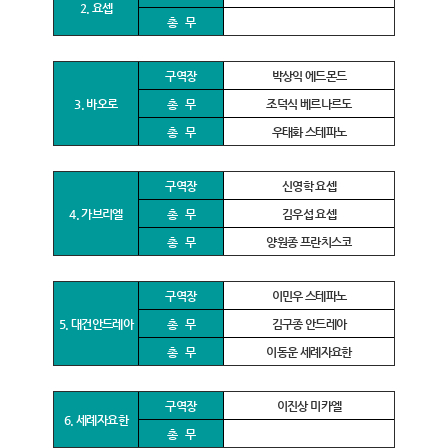
2. 요셉
총 무
구역장
박상익 에드몬드
3. 바오로
총 무
조덕식 베르나르도
총 무
우태화 스테파노
구역장
신영학 요셉
4. 가브리엘
총 무
김우섭 요셉
총 무
양원종 프란치스코
구역장
이민우 스테파노
5. 대건안드레아
총 무
김구종 안드레아
총 무
이동운 세례자요한
구역장
이진상 미카엘
6. 세례자요한
총 무