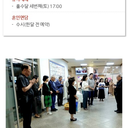
홀수달 세번째(토) 17:00
혼인면담
수시(한달 전 예약)