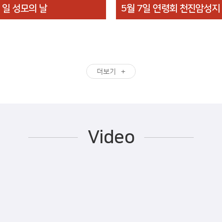
1일 성모의 날
5월 7일 연령회 천진암성지
더보기
Video