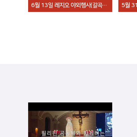
6월 13일 레지오 야외행사(갈곡리성당)
5월 3