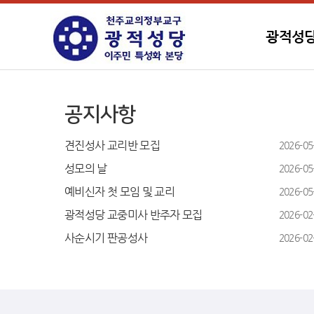
광적성
공지사항
견진성사 교리반 모집
2026-05
성모의 날
2026-05
예비신자 첫 모임 및 교리
2026-05
광적성당 교중미사 반주자 모집
2026-02
사순시기 판공성사
2026-02