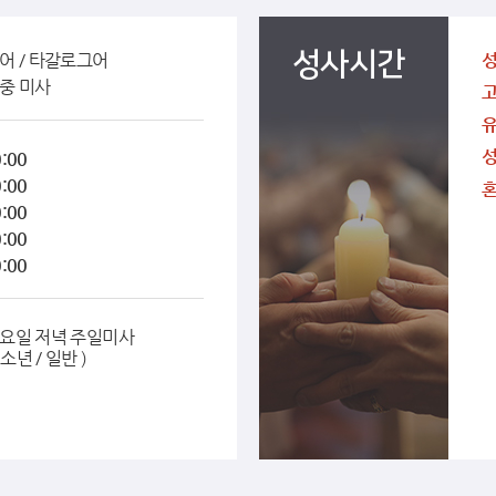
성사시간
어 / 타갈로그어
중 미사
:00
:00
:00
:00
:00
요일 저녁 주일미사
소년 / 일반 )