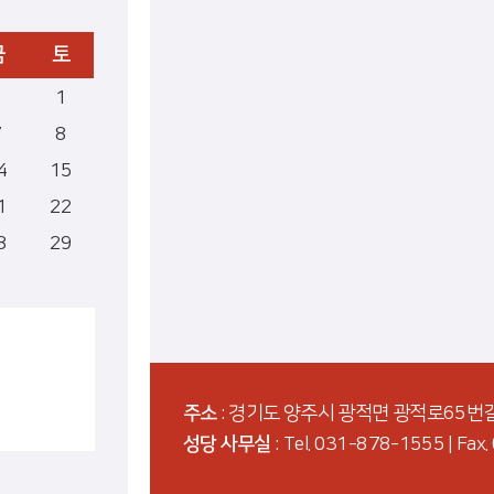
금
토
1
7
8
4
15
1
22
8
29
주소
: 경기도 양주시 광적면 광적로65번길
성당 사무실
: Tel. 031-878-1555 | Fa