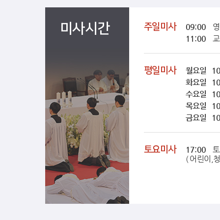
미사시간
주일미사
09:00
영
11:00
교
평일미사
월요일 10
화요일 10
수요일 10
목요일 10
금요일 10
토요미사
17:00
토
( 어린이,청