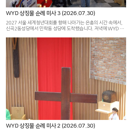
WYD 상징물 순례 미사 3 (2026.07.30)
2027 서울 세계청년대회를 향해 나아가는 은총의 시간 속에서,
신곡2동성당에서 민락동 성당에 도착했습니다. 저녁에 WYD 십
자가와 성모성화와 함께 떼제미사를 봉헌하였습니다. 어두운 성
전을 채운 청년들과 교우분들의 떼제 찬양 소리, 그리고 WYD 상
징 물 (십자가, 성모성화) 앞에서 마음 깊이 바친 경배 예식은 민락
동 성당 공동체 의 영적인 힘을 채워주는 시간이었습니다. 함께 마
음 모아 준비하고, 기도해 주신 모든 분들께서 감사드립니다. 다
음날 민락동성당에서 다음순례지인 양주순교성지로 잘 보내드렸
습니다.^^ 특별히 WYD 분과와 청소년분과(청년회, 마태오
회), 남성총구역에도 깊이 감사드립니다.
WYD 상징물 순례 미사 2 (2026.07.30)