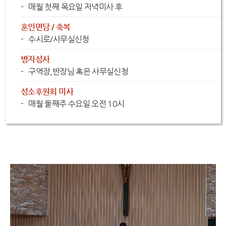
매월 첫째 목요일 저녁미사 후
혼인면담 / 축복
수시로/사무실신청
병자성사
구역장,반장님 혹은 사무실신청
성소후원회 미사
매월 둘째주 수요일 오전 10시