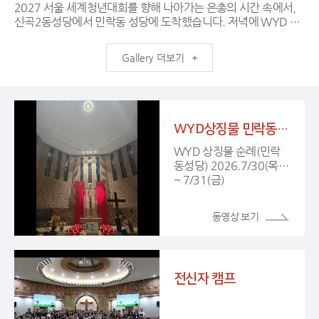
2027 서울 세계청년대회를 향해 나아가는 은총의 시간 속에서,
신곡2동성당에서 민락동 성당에 도착했습니다. 저녁에 WYD 십
자가와 성모성화와 함께 떼제미사를 봉헌하였습니다. 어두운 성
전을 채운 청년들과 교우분들의 떼제 찬양 소리, 그리고 WYD 상
더보기
징 물 (십자가, 성모성화) 앞에서 마음 깊이 바친 경배 예식은 민락
동 성당 공동체 의 영적인 힘을 채워주는 시간이었습니다. 함께 마
음 모아 준비하고, 기도해 주신 모든 분들께서 감사드립니다. 다
음날 민락동성당에서 다음순례지인 양주순교성지로 잘 보내드렸
습니다.^^ 특별히 WYD 분과와 청소년분과(청년회, 마태오
WYD상징물 민락동성당 순례
회), 남성총구역에도 깊이 감사드립니다.
WYD 상징물 순례(민락
동성당) 2026.7/30(목)
~ 7/31(금)
전신자 캠프