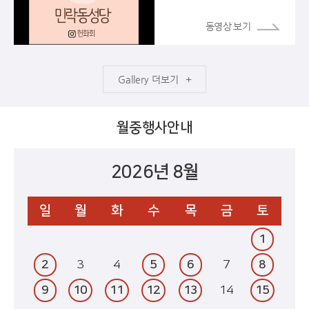
더보기
월중행사안내
2026년 8월
일
월
화
수
목
금
토
1
2
3
4
5
6
7
8
9
10
11
12
13
14
15