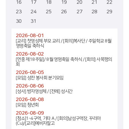
16
17
18
19
20
21
22
23
24
25
26
27
28
29
30
31
2026-08-01
[교리] 첫영성체 부모 교리 / [회의]복사단 / 주일학교 8월
영명축일 축하식
2026-08-02
[연중 제18주일]/ 8월 영명축일 축하식 / [회의] 사목평의
회
2026-08-05
[모임] 성찬 봉사회 분기모임
2026-08-06
[성사] 병자영성체 / [전례] 성시간
2026-08-08
[모임] 청년회
2026-08-09
[청소]1-4구역, 기타 A / [회의]남성구역장, 꾸리아
(Cu)/[교리]예비자찰고