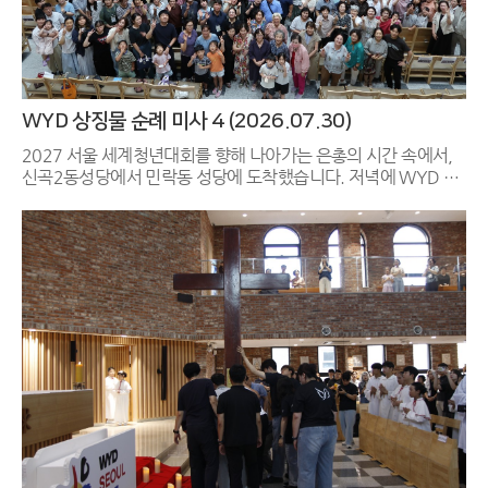
WYD 상징물 순례 미사 4 (2026.07.30)
2027 서울 세계청년대회를 향해 나아가는 은총의 시간 속에서,
신곡2동성당에서 민락동 성당에 도착했습니다. 저녁에 WYD 십
자가와 성모성화와 함께 떼제미사를 봉헌하였습니다. 어두운 성
전을 채운 청년들과 교우분들의 떼제 찬양 소리, 그리고 WYD 상
징 물 (십자가, 성모성화) 앞에서 마음 깊이 바친 경배 예식은 민락
동 성당 공동체 의 영적인 힘을 채워주는 시간이었습니다. 함께 마
음 모아 준비하고, 기도해 주신 모든 분들께서 감사드립니다. 다
음날 민락동성당에서 다음순례지인 양주순교성지로 잘 보내드렸
습니다.^^ 특별히 WYD 분과와 청소년분과(청년회, 마태오
회), 남성총구역에도 깊이 감사드립니다.