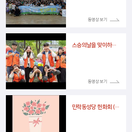
스승의날을 맞이하여 주일학교 선생님들께(마태오회 아빠들)
민락동성당 헌화회 (전시회 " 전례를 피우다")