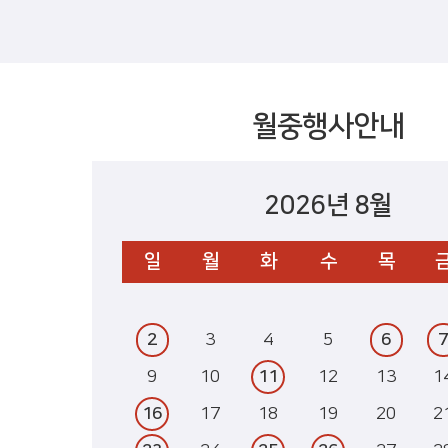
월중행사안내
2026년 8월
일
월
화
수
목
2
3
4
5
6
9
10
11
12
13
1
16
17
18
19
20
2