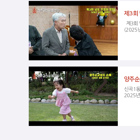
제3회
제3회 남성 우정의 모임입니다.
양주순
신곡1동