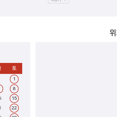
위
금
토
1
7
8
4
15
1
22