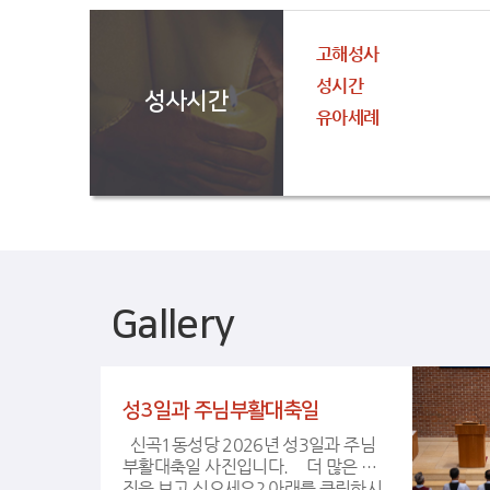
고해성사
성시간
성사시간
유아세례
Gallery
성3일과 주님부활대축일
신곡1동성당 2026년 성3일과 주님
부활대축일 사진입니다. 더 많은 사
진을 보고 싶으세요? 아래를 클릭하시