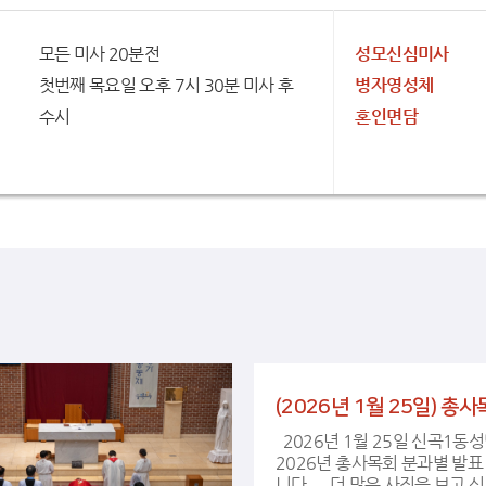
모든 미사 20분전
성모신심미사
첫번째 목요일 오후 7시 30분 미사 후
병자영성체
수시
혼인면담
2026년 1월 25일 신곡1동성당
2026년 총사목회 분과별 발표
니다. 더 많은 사진을 보고 싶으세요?