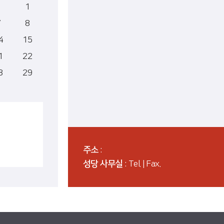
1
7
8
4
15
1
22
8
29
주소
:
성당 사무실
: Tel. | Fax.