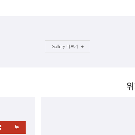
더보기
위
금
토