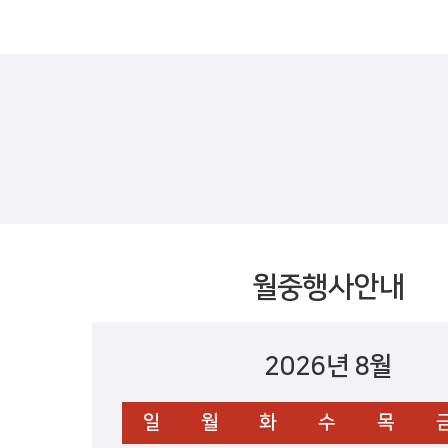
월중행사안내
2026년 8월
일
월
화
수
목