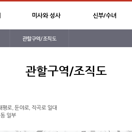
개
미사와 성사
신부/수녀
관할구역/조직도
관할구역/조직도
 태평로, 둔야로, 직곡로 일대
2동 일부