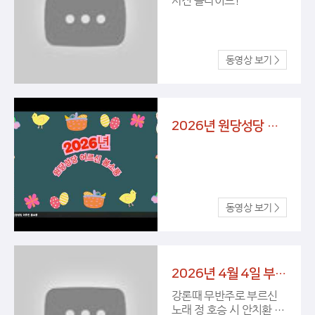
사진 슬라이드!
2026년 원당성당 어르신 봄 소풍 동영상
2026년 4월 4일 부활 성야 미사
강론때 무반주로 부르신
노래 정 호승 시 안치환 @