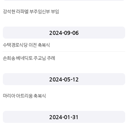
강석현 라파엘 부주임신부 부임
2024-09-06
수택경로식당 이전 축복식
손희송 베네딕토 주교님 주례
2024-05-12
마리아 아트리움 축복식
2024-01-31