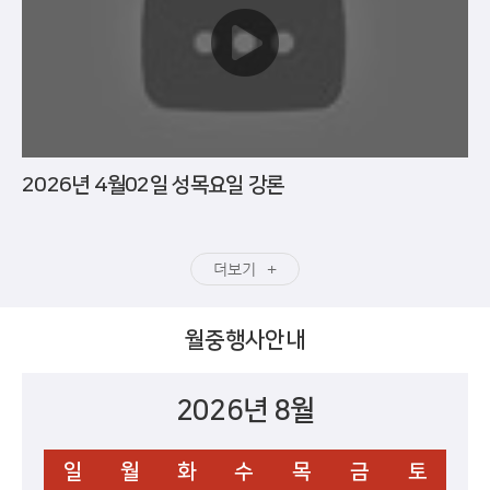
2026년 4월02일 성목요일 강론
더보기
월중행사안내
2026년 8월
일
월
화
수
목
금
토