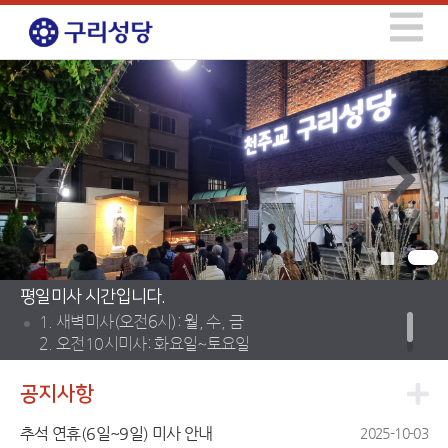
평일미사 시간입니다.
1. 새벽미사(오전6시): 월, 수, 금
2. 오전10시미사: 화요일~토요일
3. 저녁미사(오후7시30분): 화, 목
공지사항
추석 연휴(6일~9일) 미사 안내
2025-10-03