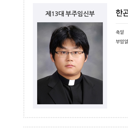
한
제13대 부주임신부
축일
부임