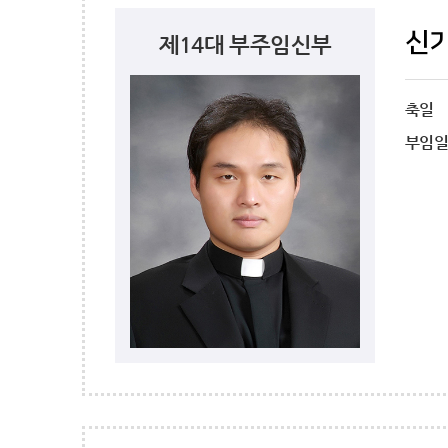
신
제14대 부주임신부
축일
부임