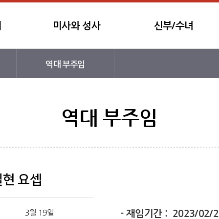
개
미사와 성사
신부/수녀
역대 부주임
역대 부주임
현 요셉
3월 19일
- 재임기간 : 2023/02/2