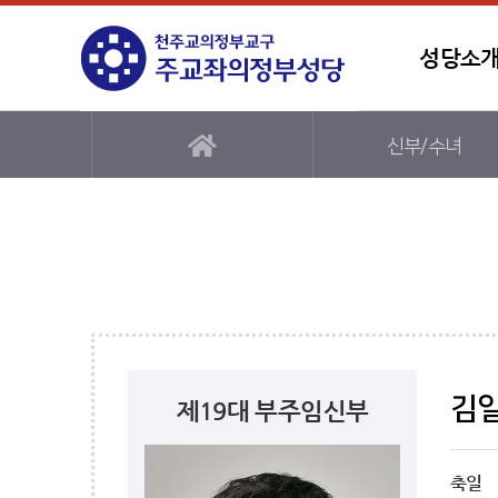
성당소
신부/수녀
김일
제19대 부주임신부
축일