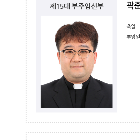
곽
제15대 부주임신부
축일
부임