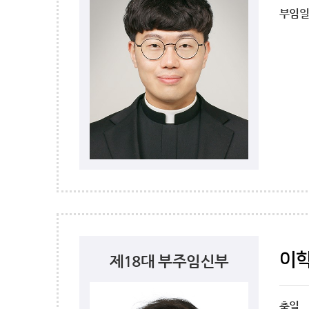
부임
이
제18대 부주임신부
축일