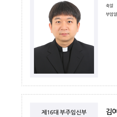
축일
부임
김
제16대 부주임신부