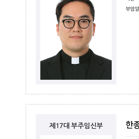
부임
한종
제17대 부주임신부