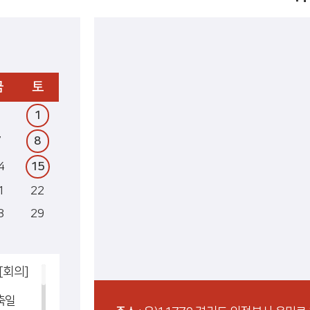
금
토
1
7
8
4
15
1
22
8
29
[회의]
명축일