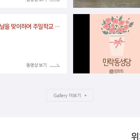
스승의날을 맞이하여 주일학교 선생님들께(마태오회 아빠들)
더보기
위