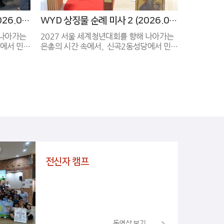
WYD 상징물 순례 미사 3 (2026.07.30)
WYD 상징물 순례 미사 2 (2026.07.30)
 나아가는
2027 서울 세계청년대회를 향해 나아가는
은총의 시간 속에서, 신곡2동성당에서 민락
동 성당에 도착했습니다. 저녁에 WYD 십자
 봉헌하였
가와 성모성화와 함께 떼제미사를 봉헌하였
습니다. 어두운 성전을 채운 청년들과 교우
YD 상징
분들의 떼제 찬양 소리, 그리고 WYD 상징
 깊이 바
물 (십자가, 성모성화) 앞에서 마음 깊이 바
적
친 경배 예식은 민락동 성당 공동체 의 영적
마
인 힘을 채워주는 시간이었습니다. 함께 마
든 분들께
음 모아 준비하고, 기도해 주신 모든 분들께
서 감사드립니다. 다음날 민락동성당에서
 보내드렸
다음순례지인 양주순교성지로 잘 보내드렸
습니다.^^ 특별히 WYD 분과와 청소년분
전신자 캠프
역에도 깊이
과(청년회, 마태오회), 남성총구역에도 깊이
감사드립니다.