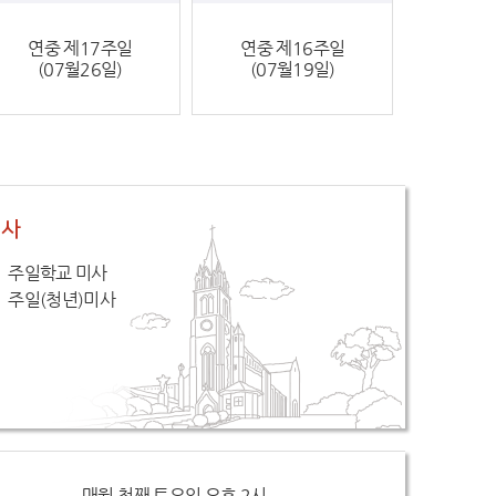
연중 제17주일
연중 제16주일
(07월26일)
(07월19일)
미사
주일학교 미사
주일(청년)미사
매월 첫째 토요일 오후 2시