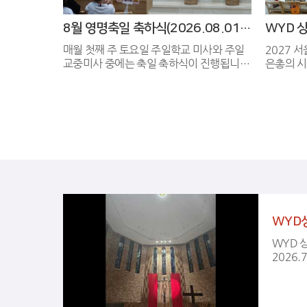
8월 영명축일 축하식(2026.08.01-02)
매월 첫째 주 토요일 주일학교 미사와 주일
2027 
교중미사 중에는 축일 축하식이 진행됩니
은총의 시간 속에서
다. 이번 8월 축일축하식 역시 미사 중 온 공
동 성당에 도착했
동체가 마음을 모아 축하 인사를 건네는 뜻
가와 성
깊은 시간이었습니다. 8월 축일을 맞이하신
습니다. 어두운 성전을 채운 청년들과 교우
모든 교우분께 진심으로 축하의 인사를 드
분들의 떼
리며, 늘 하느님의 은총과 평화가 가득하기
물 (십자
를 기도합니다.
친 경배 예
인 힘을 채
음 모아 
서 감사드립니다. 다
다음순례
습니다.^^ 특별히 WYD 분과와 
WYD
과(청년회
감사드립
WYD 
2026.7