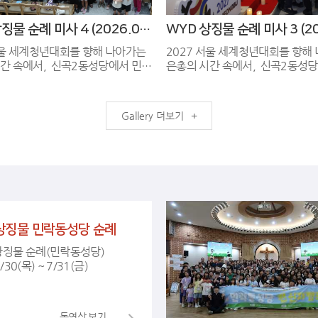
WYD 상징물 순례 미사 4 (2026.07.30)
서울 세계청년대회를 향해 나아가는
2027 서울 세계청년대회를 향해
, 신곡2동성당에서 민락
은총의 시간 속에서, 신곡2동성당에서 민락
습니다. 저녁에 WYD 십자
동 성당에 도착했습니다. 저녁에 WYD 십자
모성화와 함께 떼제미사를 봉헌하였
가와 성모성화와 함께 떼제미사를
습니다. 어두운 성전을 채운 청년들과 교우
더보기
제 찬양 소리, 그리고 WYD 상징
분들의 떼제 찬양 소리, 그리고 W
가, 성모성화) 앞에서 마음 깊이 바
물 (십자가, 성모성화) 앞에서 마음
식은 민락동 성당 공동체 의 영적
친 경배 예식은 민락동 성당 공동체 의 영
워주는 시간이었습니다. 함께 마
인 힘을 채워주는 시간이었습니다. 함께 
준비하고, 기도해 주신 모든 분들께
음 모아 준비하고, 기도해 주신 모
음날 민락동성당에서
서 감사드립니다. 다음날 민락동성당에서
지인 양주순교성지로 잘 보내드렸
다음순례지인 양주순교성지로 잘
청소년분
습니다.^^ 특별히 WYD 분과와 청소년분
상징물 민락동성당 순례
, 마태오회), 남성총구역에도 깊이
과(청년회, 마태오회), 남성총구
니다.
감사드립니다.
상징물 순례(민락동성당)
/30(목) ~ 7/31(금)