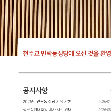
천주교 민락동성당에 오신 것을 환영
공지사항
2026년 민락동 성당 사목 서한
2026-01
성모승천대축일 미사 시간 안내
2026-08