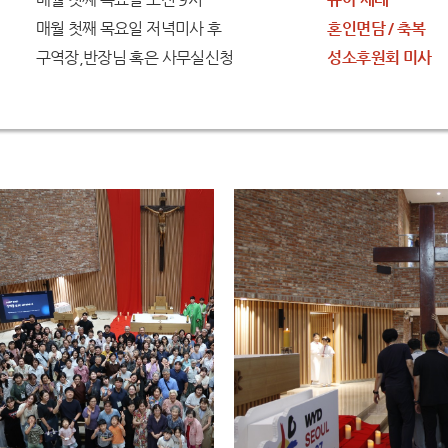
매월 첫째 목요일 저녁미사 후
혼인면담 / 축복
구역장,반장님 혹은 사무실신청
성소후원회 미사